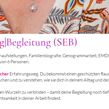
g
|
Begleitung (
S
E
B)
enaufstellungen, Familienbiografie, Genogrammarbeit, EMD
 von 6 Personen.
icher
Erfahrungsweg. Du bekommst einen geschützten Raum
schen und zu verstehen, wie sie dich in deinem Alltag und dei
einen Wurzeln zu verbinden – damit deine Begleitung noch ti
tsamkeit in deiner Arbeit findest.​