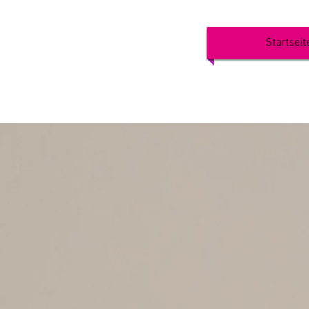
Stefanie Kreye
Startseit
Familienbiografische Heilbegleitung |
EMDR | Familienaufstellungen|
Quantenheilung