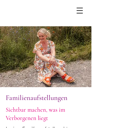
Stefanie Kreye
Familienbiografische Heilbegleitung | EMDR |
Familienaufstellungen| Quantenheilung
Familienaufstellungen
Sichtbar machen, was im
Verborgenen liegt